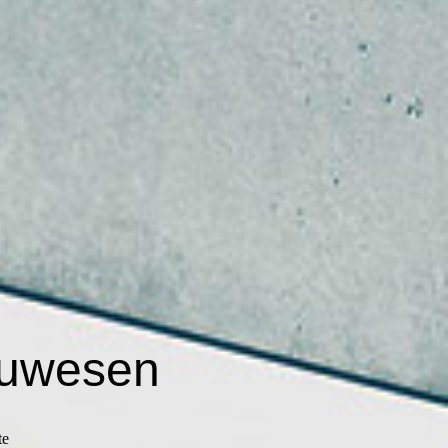
auwesen
te